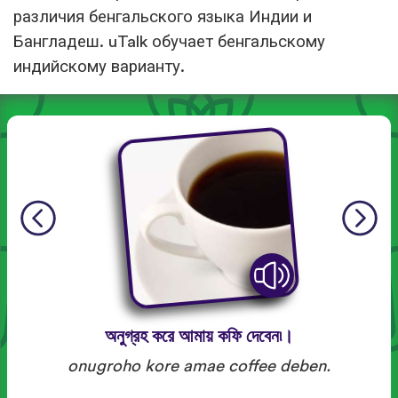
различия бенгальского языка Индии и
Бангладеш. uTalk обучает бенгальскому
индийскому варианту.
অনুগ্রহ করে আমায় কফি দেবেন৷।
onugroho kore amae coffee deben.