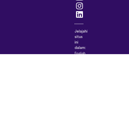
Jelajahi
situs
ini
dalam:
English
(British)
Français
Deutsch
Español
Italiano
Русский
Nederlands
Svenska
Norsk
Dansk
Suomi