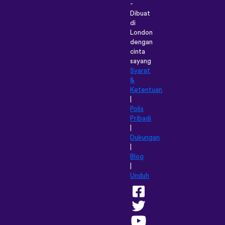
-
Dibuat
di
London
dengan
cinta
sayang
Syarat
&
Ketentuan
|
Polis
Pribadi
|
Dukungan
|
Blog
|
Unduh