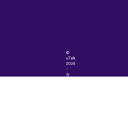
©
uTalk
2026
-
在
伦
敦
因
爱
而
生
条
款
和