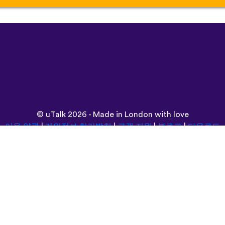
©
uTalk
2026 - Made in London with love
이용 약관
|
개인정보 처리방침
|
고객 지원
|
블로그
|
다운로드
다음 위치에서 이 사이트를 탐색합니다:
Deutsch
Español
Norsk
Dansk
עברית
中文