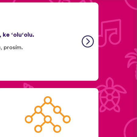
ke ʻoluʻolu.
u, prosím.