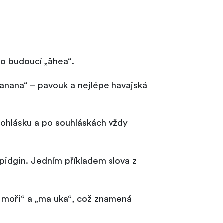
bo budoucí „āhea“.
ananana“ – pavouk a nejlépe havajská
ohlásku a po souhláskách vždy
pidgin. Jedním příkladem slova z
 moři“ a „ma uka“, což znamená