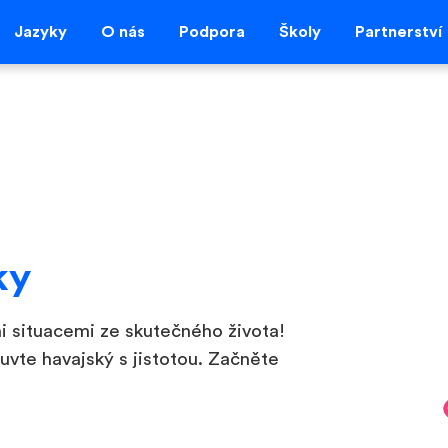
Jazyky
O nás
Podpora
Školy
Partnerství
ky
i situacemi ze skutečného života!
uvte havajský s jistotou. Začněte