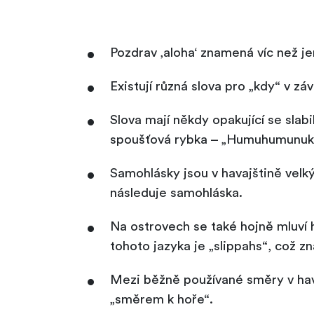
Pozdrav ‚aloha‘ znamená víc než jen
Existují různá slova pro „kdy“ v z
Slova mají někdy opakující se slab
spoušťová rybka – „Humuhumunuku
Samohlásky jsou v havajštině vel
následuje samohláska.
Na ostrovech se také hojně mluví 
tohoto jazyka je „slippahs“, což 
Mezi běžně používané směry v hav
„směrem k hoře“.