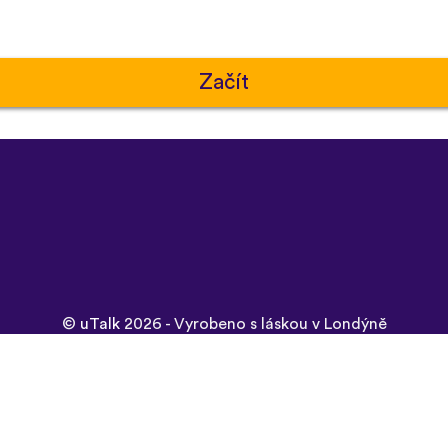
Začít
©
uTalk
2026 - Vyrobeno s láskou v Londýně
é podmínky
|
Zásady ochrany osobních údajů
|
Podpora
|
Blog