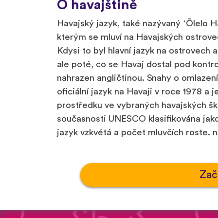
O havajštině
Havajský jazyk, také nazývaný ʻŌlelo H
kterým se mluví na Havajských ostrov
Kdysi to byl hlavní jazyk na ostrovech a
ale poté, co se Havaj dostal pod kontro
nahrazen angličtinou. Snahy o omlazení h
oficiální jazyk na Havaji v roce 1978 a 
prostředku ve vybraných havajských ško
současnosti UNESCO klasifikována jako
jazyk vzkvétá a počet mluvčích roste. n
Zač