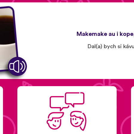
Makemake au i kope, 
Dal(a) bych si káv