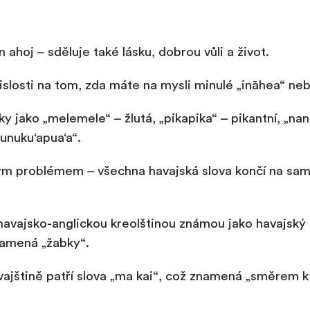
 ahoj – sděluje také lásku, dobrou vůli a život.
ávislosti na tom, zda máte na mysli minulé „ināhea“ ne
iky jako „melemele“ – žlutá, „pikapika“ – pikantní, „n
nuku‘apua‘a“.
kým problémem – všechna havajská slova končí na sam
havajsko-anglickou kreolštinou známou jako havajský 
znamená „žabky“.
ajštině patří slova „ma kai“, což znamená „směrem k