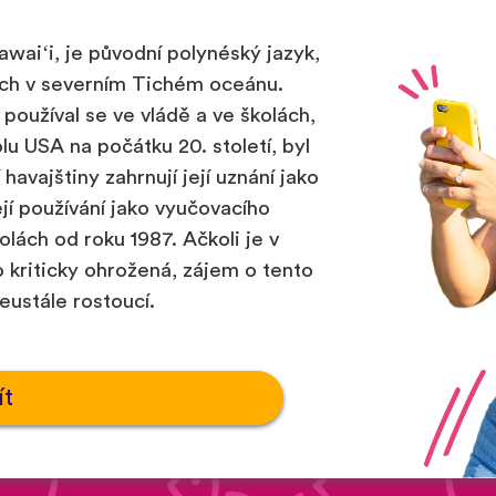
awaiʻi, je původní polynéský jazyk,
ech v severním Tichém oceánu.
 používal se ve vládě a ve školách,
lu USA na počátku 20. století, byl
avajštiny zahrnují její uznání jako
její používání jako vyučovacího
lách od roku 1987. Ačkoli je v
 kriticky ohrožená, zájem o tento
eustále rostoucí.
ít