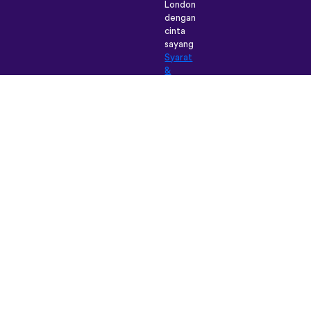
London
dengan
cinta
sayang
Syarat
&
Ketentuan
|
Polis
Pribadi
|
Dukungan
|
Blog
|
Unduh