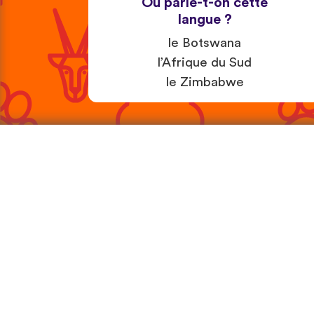
Où parle-t-on cette
langue ?
le Botswana
l’Afrique du Sud
le Zimbabwe