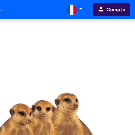
Compte
ts