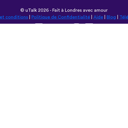
©
uTalk
2026 - Fait à Londres avec amour
et conditions
|
Politique de Confidentialité
|
Aide
|
Blog
|
Tél
Parcourir ce site en:
Deutsch
Español
Norsk
Dansk
עברית
中文
Polski
Română
한국어
Português do Brasil
Монгол
Azərbaycan dili