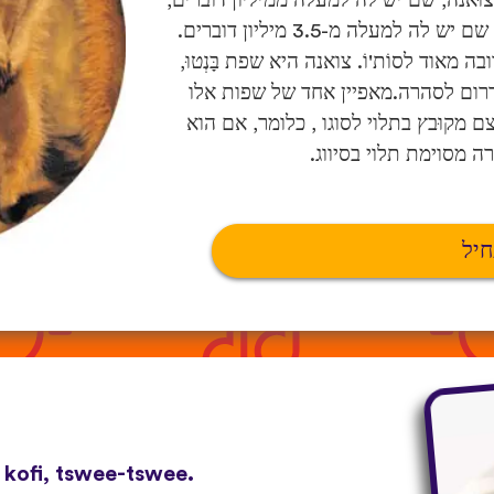
צוּאנה, שם יש לה למעלה ממיליון דוברים,
והיא אחת השפות הרשמיות של דרום אפריקה, שם יש לה למעלה מ-3.5 מיליון דוברים.
 מאוד לסוֹת'וֹ. צואנה היא שפת בָּנְטוּ,
ם לסהרה.מאפיין אחד של שפות אלו
קוּבץ בתלוי לסוגו , כלומר, אם הוא
ה מסוימת תלוי בסיווג.
חיל
 kofi, tswee-tswee.