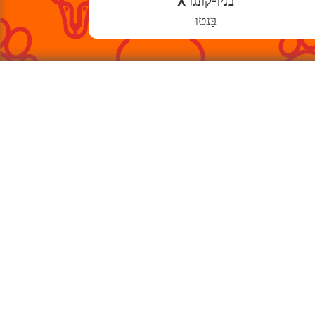
בניו-קונגו X
בַּנטוּ