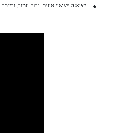
לצואנה יש שני טונים, גבוה ונמוך, וביות