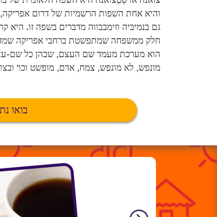
צוּאנה או סְטְצואנה היא השפה הלאומית של בוֹ
גם בנמיבּיה וזימבבווה מדברים בשפה זו. היא קרובה
חלק ממשפחה שמתפשטת ברחבי אפריקה שמדרו
הוא מערכת מעמד שם העצם, שבהן כל שם-עצם מ
מונפש, לא מונפש, צמח, אדם, מופשט וכו' ובצור
בואו נת