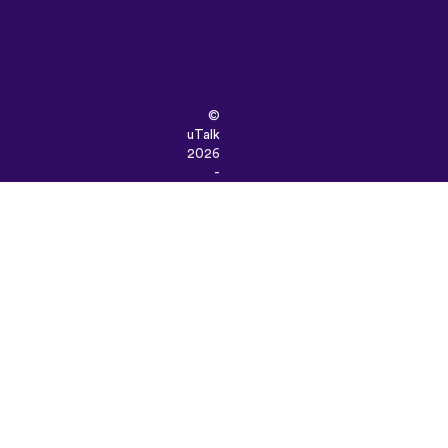
©
uTalk
2026
-
تهیه
شده
در
لندن
با
یک
دنیا
عشق
شرایط
و
ضوابط
|
سیاست
حفظ