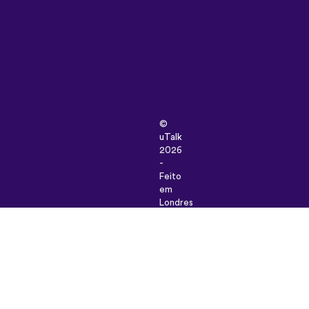
©
uTalk
2026
-
Feito
em
Londres
com
amor
Termos
e
condições
|
Política
de