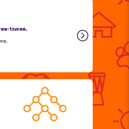
swee-tswee.
wę.