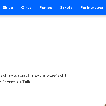
Sklep
O nas
Pomoc
Szkoły
Partnerstwa
nych sytuacjach z życia wziętych!
 teraz z uTalk!