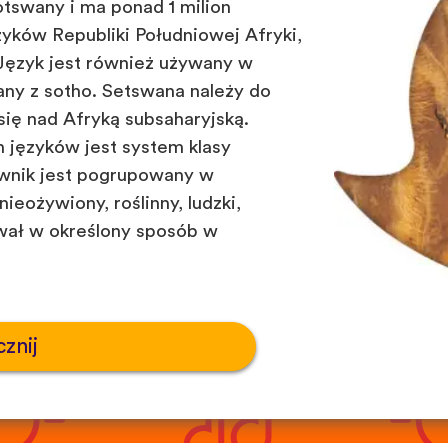
tswany i ma ponad 1 milion
zyków Republiki Południowej Afryki,
Język jest również używany w
any z sotho. Setswana należy do
się nad Afryką subsaharyjską.
 języków jest system klasy
wnik jest pogrupowany w
nieożywiony, roślinny, ludzki,
ywał w określony sposób w
znij