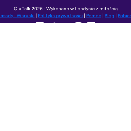
©
uTalk
2026 - Wykonane w Londynie z miłością
asady i Warunki
|
Polityka prywatności
|
Pomoc
|
Blog
|
Pobie
Przeglądaj tę witrynę w:
Deutsch
Español
Norsk
Dansk
עברית
中文
Polski
Română
한국어
Português do Brasil
Монгол
Azərbaycan dili