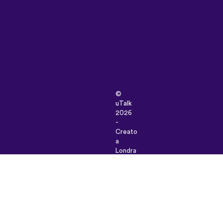
©
uTalk
2026
-
Creato
a
Londra
con
amore
Termini
e
Condizioni
|
Informativa