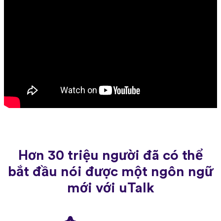
Hơn 30 triệu người đã có thể
bắt đầu nói được một ngôn ngữ
mới với uTalk