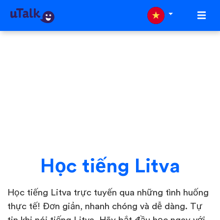
Học tiếng Litva
Học tiếng Litva trực tuyến qua những tình huống
thực tế! Đơn giản, nhanh chóng và dễ dàng. Tự