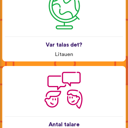
Var talas det?
Litauen
Antal talare