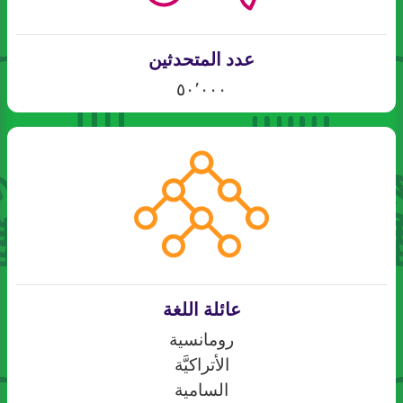
عدد المتحدثين
٥٠٬٠٠٠
عائلة اللغة
رومانسية
الأتراكيَّة
السامية