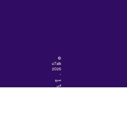
©
uTalk
2026
-
صنع
في
لندن
مع
خالص
إعزازنا
الشروط
والأحكام
|