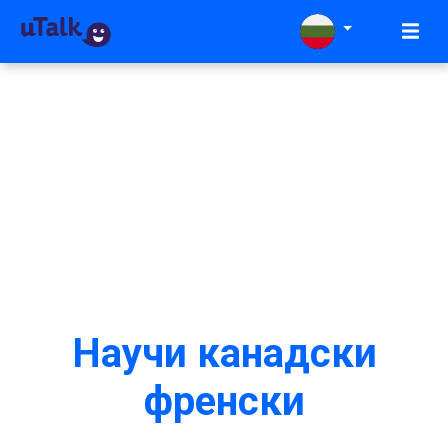
Научи канадски
френски