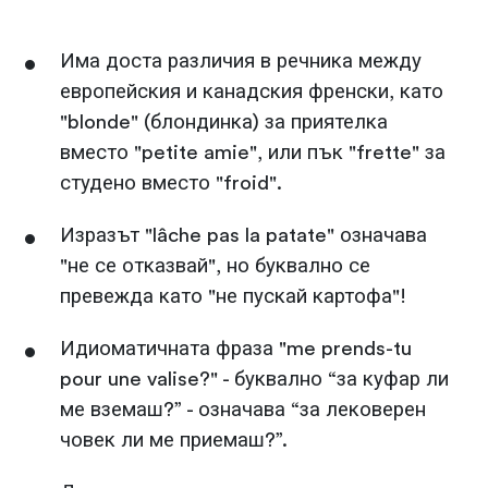
Има доста различия в речника между
европейския и канадския френски, като
"blonde" (блондинка) за приятелка
вместо "petite amie", или пък "frette" за
студено вместо "froid".
Изразът "lâche pas la patate" означава
"не се отказвай", но буквално се
превежда като "не пускай картофа"!
Идиоматичната фраза "me prends-tu
pour une valise?" - буквално “за куфар ли
ме вземаш?” - означава “за лековерен
човек ли ме приемаш?”.