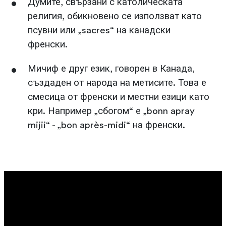
Думите, свързани с католическата
религия, обикновено се използват като
псувни или „sacres“ на канадски
френски.
Мичиф е друг език, говорен в Канада,
създаден от народа на метисите. Това е
смесица от френски и местни езици като
кри. Например „сбогом“ е „bonn apray
mijii“ - „bon après-midi“ на френски.