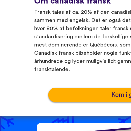
Om canadisk fransk
Fransk tales af ca. 20% af den canadisk
sammen med engelsk. Det er også det e
hvor 80% af befolkningen taler fransk 
standardisering mellem de forskellige 
mest dominerende er Québécois, som og
Canadisk fransk bibeholder nogle funkti
århundrede og lyder muligvis lidt gam
fransktalende.
Kom i 