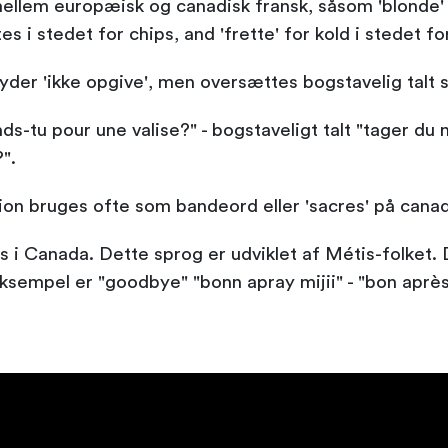
ellem europæisk og canadisk fransk, såsom 'blonde' f
es i stedet for chips, and 'frette' for kold i stedet for
yder 'ikke opgive', men oversættes bogstavelig talt so
-tu pour une valise?" - bogstaveligt talt "tager du m
".
igion bruges ofte som bandeord eller 'sacres' på canad
s i Canada. Dette sprog er udviklet af Métis-folket. 
ksempel er "goodbye" "bonn apray mijii" - "bon après