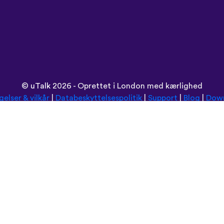
©
uTalk
2026 - Oprettet i London med kærlighed
gelser & vilkår
|
Databeskyttelsespolitik
|
Support
|
Blog
|
Dow
Browse dette sted på:
Deutsch
Español
Norsk
Dansk
עברית
中文
Polski
Română
한국어
Português do Brasil