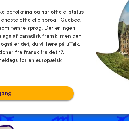
e befolkning og har officiel status
neste officielle sprog i Quebec,
som første sprog. Der er ingen
slags af canadisk fransk, men den
så er det, du vil lære på uTalk.
oner fra fransk fra det 17.
meldags for en europæisk
gang