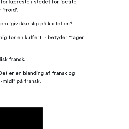
or kæreste i stedet for 'petite
 'froid'.
m 'giv ikke slip på kartoflen'!
ig for en kuffert" - betyder "tager
isk fransk.
Det er en blanding af fransk og
-midi" på fransk.