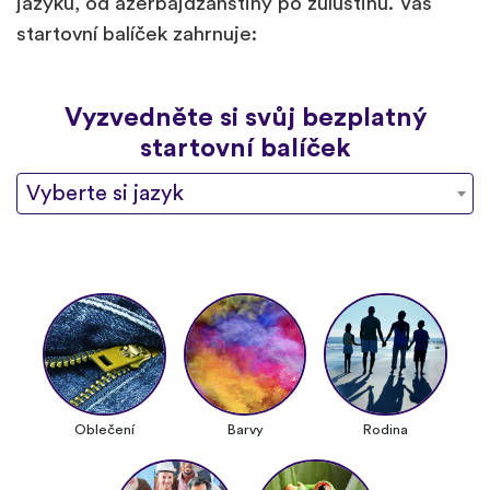
jazyků, od ázerbájdžánštiny po zuluštinu. Váš
startovní balíček zahrnuje:
Vyzvedněte si svůj bezplatný
startovní balíček
Vyberte si jazyk
Oblečení
Barvy
Rodina