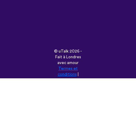
©
uTalk
2026 -
Fait à Londres
avec amour
Termes et
conditions
|
Politique de
Confidentialité
|
Aide
|
Blog
|
Télécharger
Parcourir ce site