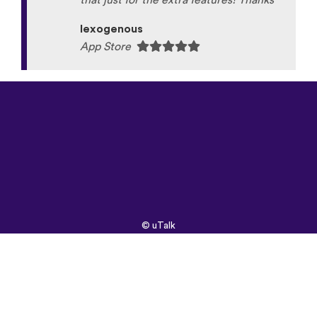
that just for the extra features! Thanks
lexogenous
App Store
©
uTalk
2026 -
Creat în
Londra
cu
dragoste
Termeni