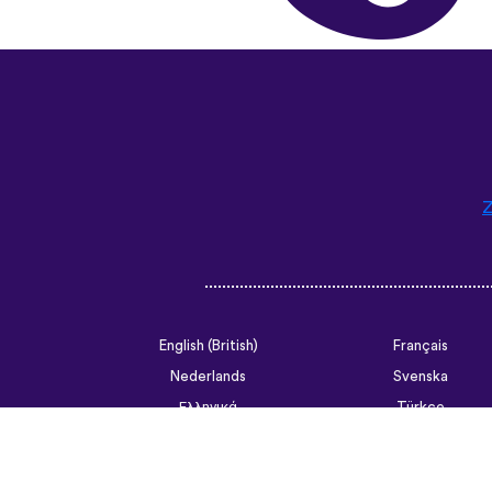
Z
English (British)
Français
Nederlands
Svenska
Ελληνικά
Türkçe
Slovenčina
Български
ไทย
Tiếng Việt