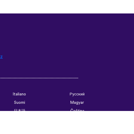
rz
Italiano
Русский
Suomi
Magyar
日本語
Čeština
فارسی (ایران)
Bahasa Indonesia
Українська
العربية الرسمية الحديثة