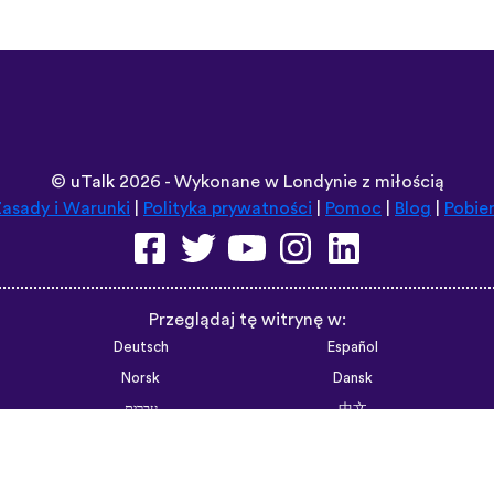
©
uTalk
2026 - Wykonane w Londynie z miłością
asady i Warunki
|
Polityka prywatności
|
Pomoc
|
Blog
|
Pobie
Przeglądaj tę witrynę w:
Deutsch
Español
Norsk
Dansk
עברית
中文
Polski
Română
한국어
Português do Brasil