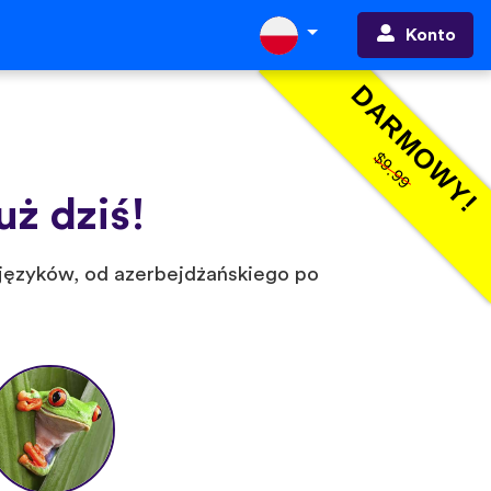
Konto
DARMOWY!
$9.99
ż dziś!
 języków, od azerbejdżańskiego po