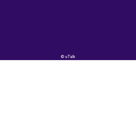
©
uTalk
2026 -
Valmistettu
rakkaudella
Lontoossa
Käyttöehdot
|
Tietosuojakäytäntö
|
Tuki
|
Blogi
|
Lataa