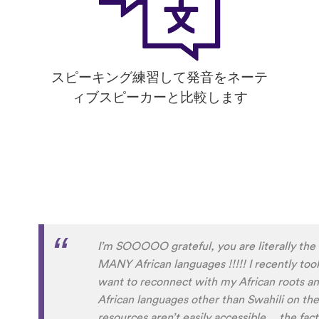
スピーキング練習して発音をネーテ
ィブスピーカーと比較します
I’m SOOOOO grateful, you are literally the
MANY African languages !!!!! I recently took
want to reconnect with my African roots and 
African languages other than Swahili on the
resources aren’t easily accessible… the fac