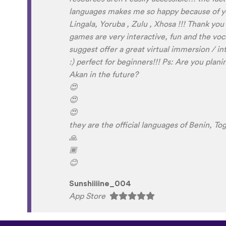
languages makes me so happy because of you,
Lingala, Yoruba , Zulu , Xhosa !!! Thank y
games are very interactive, fun and the vo
suggest offer a great virtual immersion / i
:) perfect for beginners!!! Ps: Are you plan
Akan in the future?
😍
😍
😍
they are the official languages of Benin, T
🙏
🏾
😊
Sunshiiiine_004
App Store