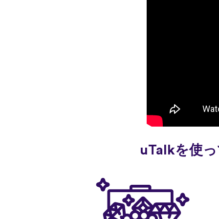
uTalkを