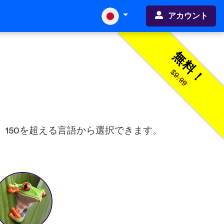
アカウント
無料！
$9.99
、150を超える言語から選択できます。