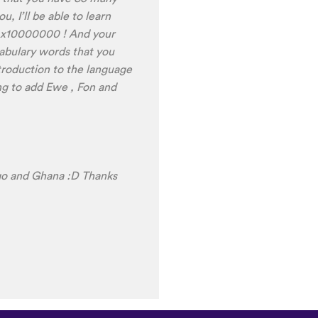
 I’ll be able to learn
ou x10000000 ! And your
cabulary words that you
ntroduction to the language
ing to add Ewe , Fon and
ogo and Ghana :D Thanks