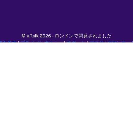
©
uTalk
2026 - ロンドンで開発されました
取引条件
|
プライバシポリシー
|
サポート
|
ブログ
|
ダウンロー
言語：
Deutsch
Español
Norsk
Dansk
עברית
中文
Polski
Română
한국어
Português do Brasil
Монгол
Azərbaycan dili