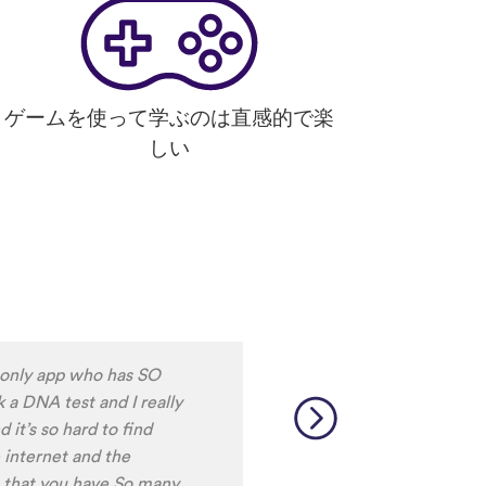
ゲームを使って学ぶのは直感的で楽
しい
 only app who has SO
 a DNA test and I really
it’s so hard to find
 internet and the
t that you have So many