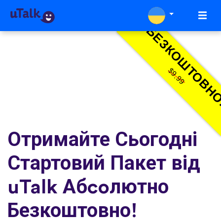
БЕЗКОШТОВН
$9.99
Отримайте Сьогодні
Стартовий Пакет від
uTalk Абcoлютно
Безкоштовно!