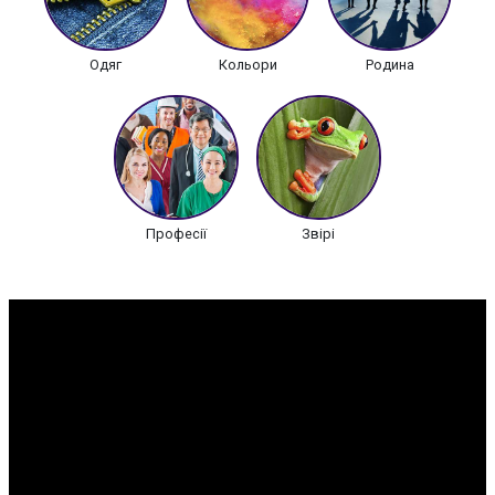
Одяг
Кольори
Родина
Професії
Звірі