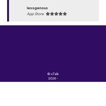
lexogenous
App Store
©
uTalk
2026 -
Зроблено з
любов’ю
в
Лондоні
Правила
та