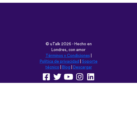
©
uTalk
2026 - Hecho en
Londres, con amor
Términos y Condiciones
|
Política de privacidad
|
Soporte
técnico
|
Blog
|
Descargar
Navega esta web en:
English
Français
Deutsch
(British)
Español
Italiano
Русский
Nederlands
Svenska
Norsk
Dansk
Suomi
Magyar
Ελληνικά
Türkçe
עברית
中文
日本語
Čeština
Slovenčina
Български
Polski
Română
فارسی
Bahasa
(ایران)
Indonesia
ไทย
Tiếng
한국어
Việt