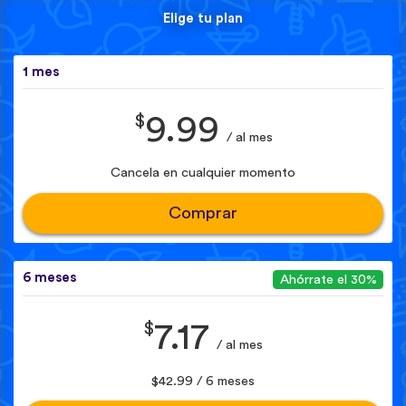
Elige tu plan
1 mes
$
9.99
/ al mes
Cancela en cualquier momento
Comprar
6 meses
Ahórrate el 30%
$
7.17
/ al mes
$42.99 / 6 meses