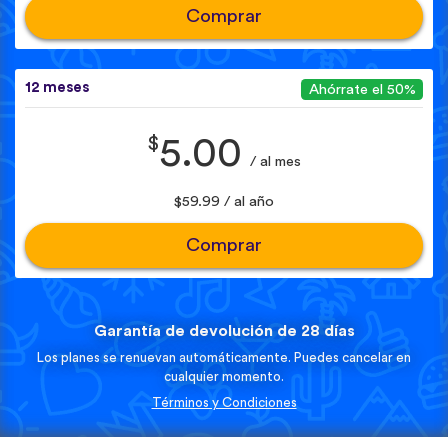
Comprar
12 meses
Ahórrate el 50%
$
5.00
/ al mes
$59.99 / al año
Comprar
Garantía de devolución de 28 días
Los planes se renuevan automáticamente. Puedes cancelar en
cualquier momento.
Términos y Condiciones