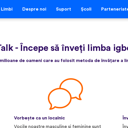
Limbi
Despre noi
Suport
Școli
Parteneriat
alk
-
Începe să înveți limba igb
milioane de oameni care au folosit metoda de învățare a lim
Vorbește ca un localnic
În
Vocile noastre masculine și feminine sunt
În