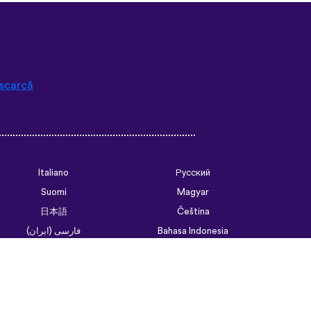
ould’ve forgotten. Phrases
of weird to remember but it’s
tence structure and
go. Overall I love this app,
 access all the courses like
hat I think I will be doing
scarcă