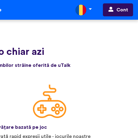
Cont
e
o chiar azi
bilor străine oferită de uTalk
vățare bazată pe joc
vață rapid expresii utile - jocurile noastre