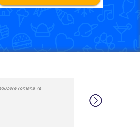
is a relatively rare language
 many other incredibly rare
source, and I feel like each
 that native speakers are used
 biggest thing, though is the
pps I’ve used that combines
 me remember some pretty