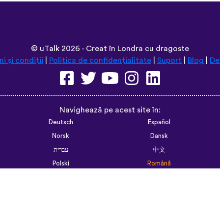
random vocabulary words that I otherwise w
like “should I boil the water?” seemed kind 
actually been really helpful for learning sen
memorizing multiple vocabulary words in one 
and I’m grateful that you don’t have to pay to
some apps. However, I love this app so much t
that just for the extra features! Thanks
lexogenous
App Store
©
uTalk
2026 - Creat în Londra cu dragoste
i și condiții
|
Politica de confidențialitate
|
Suport
|
Blog
|
De