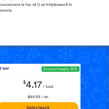
ovocatoare le fac să ți se întipărească în
morie.
2 luni
Economisește 50%
$
4.17
/ lună
$49.99 / an
Selectează