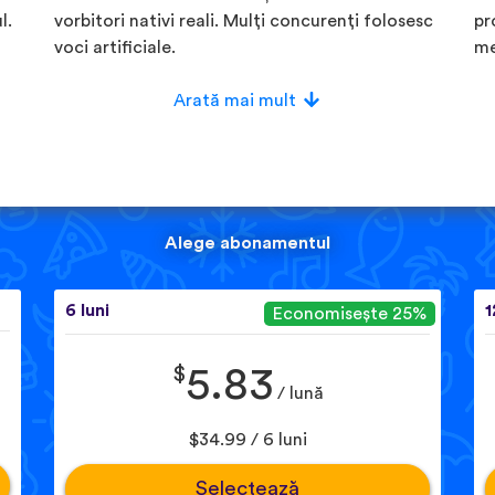
l.
vorbitori nativi reali. Mulți concurenți folosesc
pr
voci artificiale.
me
Arată mai mult
Alege abonamentul
6 luni
1
Economisește 25%
$
5.83
/ lună
$34.99 / 6 luni
Selectează