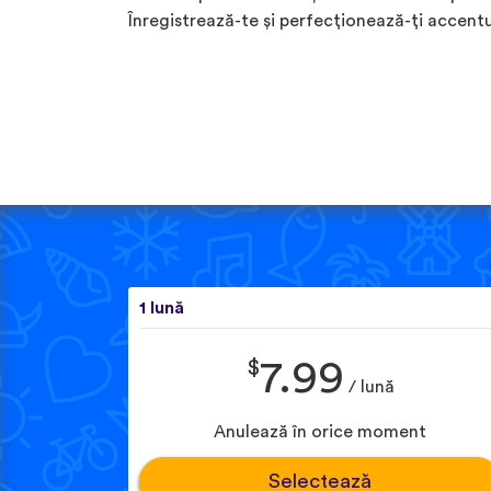
Înregistrează-te și perfecționează-ți accentu
1 lună
$
7.99
/ lună
Anulează în orice moment
Selectează