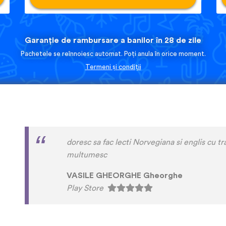
Garanție de rambursare a banilor în 28 de zile
Pachetele se reînnoiesc automat. Poți anula în orice moment.
Termeni și condiții
I love this app! I am learning Serbian, which 
on language apps but I’m blown away by how
languages are on here. This is a wonderful re
language has a lot of care given to it. I love
instead of a stupid AI voice or whatever. The
speaking practice - this is one of the only a
that with memory and has actually helped