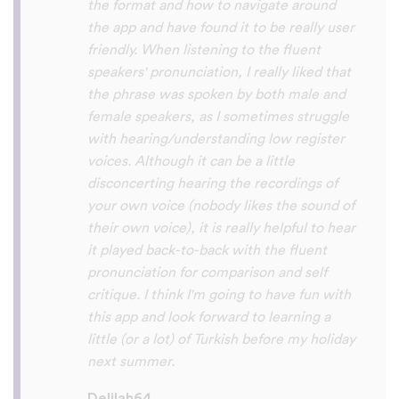
So many languages makes me so happy
because of you, I’ll be able to learn
Lingala, Yoruba , Zulu , Xhosa !!! Thank
you x10000000 ! And your games are very
interactive, fun and the vocabulary words
that you suggest offer a great virtual
immersion / introduction to the language
:) perfect for beginners!!! Ps: Are you
planing to add Ewe , Fon and Akan in the
future?
😍
😍
😍
they are the official
languages of Benin, Togo and Ghana :D
Thanks
🙏
😊
Sunshiiiine_004
App Store