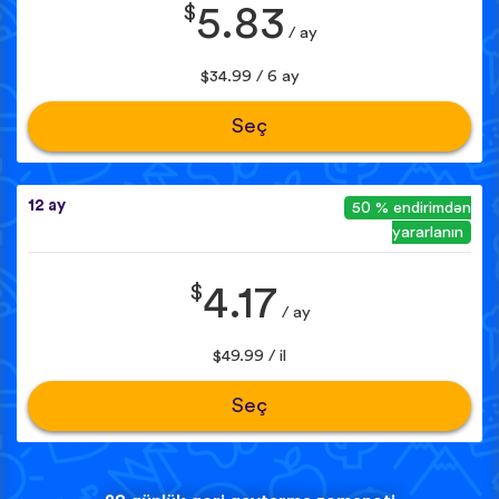
$
5.83
/ ay
$34.99 / 6 ay
Seç
12 ay
50 % endirimdən
yararlanın
$
4.17
/ ay
$49.99 / il
Seç