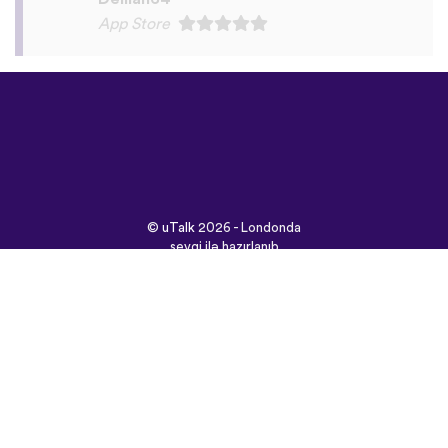
©
uTalk
2026 - Londonda
sevgi ilə hazırlanıb
Şərtlər və Qaydalar
|
Məxfilik Siyasəti
|
Dəstək
|
Bloq
|
Yüklə
Saytı burada açın:
English
Français
Deutsch
(British)
Español
Italiano
Русский
Nederlands
Svenska
Norsk
Dansk
Suomi
Magyar
Ελληνικά
Türkçe
עברית