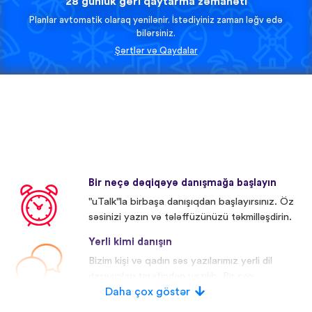
28 günlük geri qaytarma zəmanəti
Planlar avtomatik olaraq yenilənir. İstədiyiniz zaman ləğv edə
bilərsiniz.
Şərtlər və Qaydalar
Bir neçə dəqiqəyə danışmağa başlayın
"uTalk"la birbaşa danışıqdan başlayırsınız. Öz
səsinizi yazın və tələffüzünüzü təkmilləşdirin.
Yerli kimi danışın
Bizim kişi və qadın səs yazılarımız yerli dil
daşıyıcıları tərəfindən yazılıb. Bir çox
iştirakçıların səsi redaktə olunub.
Daha çox göstər