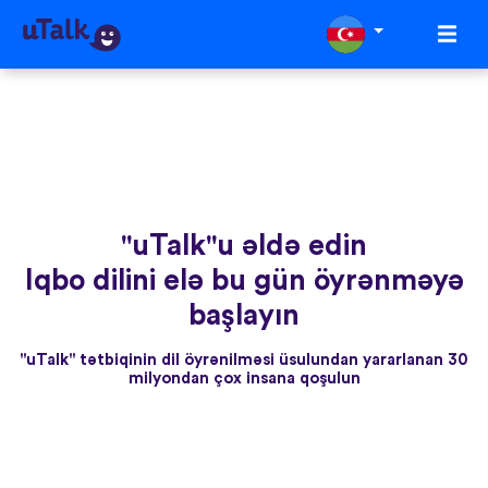
"uTalk"u əldə edin
Iqbo dilini elə bu gün öyrənməyə
başlayın
"uTalk" tətbiqinin dil öyrənilməsi üsulundan yararlanan 30
milyondan çox insana qoşulun