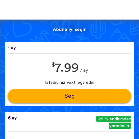
Abunəliyi seçin
1 ay
$
7.99
/ ay
İstədiyiniz vaxt ləğv edin
Seç
6 ay
25 % endirimdən
yararlanın