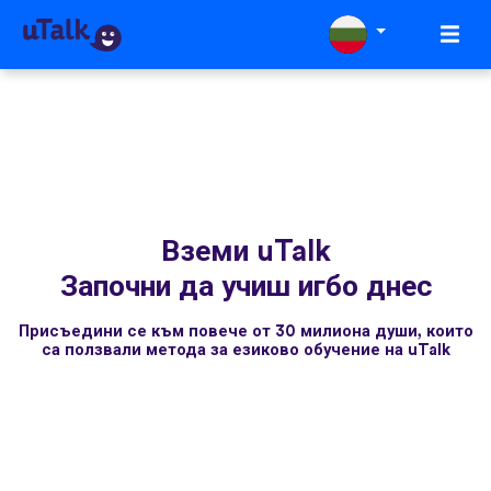
Вземи uTalk
Започни да учиш игбо днес
Присъедини се към повече от 30 милиона души, които
са ползвали метода за езиково обучение на uTalk