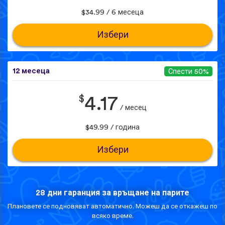
$34.99 / 6 месеца
Избери
12 месеца
Спести 50%
$
4.17
/ месец
$49.99 / година
Избери
28 дни гаранция за връщане на парите
Плановете се подновяват автоматично. Можеш да се откажеш по
всяко време.