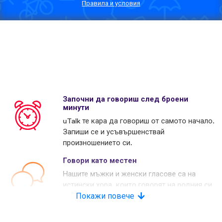
Правила и условия
Започни да говориш след броени
минути
uTalk те кара да говориш от самото начало.
Запиши се и усъвършенствай
произношението си.
Говори като местен
Нашите мъжки и женски гласове са на
истински хора, които говорят на родния си
език. Много наши конкуренти използват
Покажи повече
изкуствени гласове.