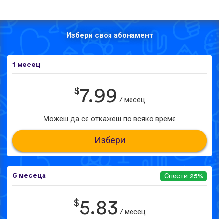
Избери своя абонамент
1 месец
$
7.99
/ месец
Можеш да се откажеш по всяко време
Избери
6 месеца
Спести 25%
$
5.83
/ месец