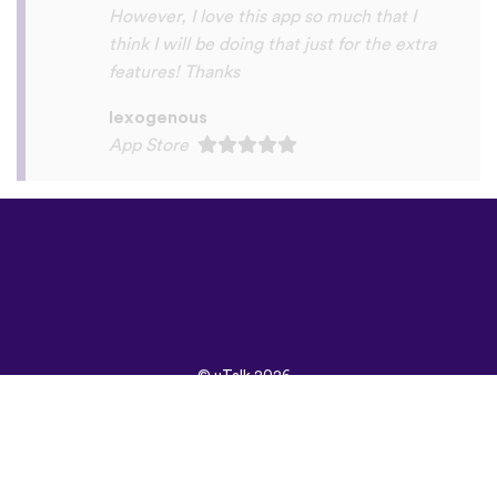
©
uTalk
2026 -
Произведено в
Лондон с любов
Правила и условия
|
Политика на
поверителност
|
Поддръжка
|
Блог
|
Изтегляне
Използвай следните
браузъри:
English
Français
Deutsch
(British)
Español
Italiano
Русский
Nederlands
Svenska
Norsk