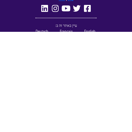
עיין באתר זה ב:
Deutsch
Français
English
(British)
Русский
Italiano
Español
Norsk
Svenska
Nederlands
Magyar
Suomi
Dansk
Ελληνικά
Türkçe
עברית
Čeština
日本語
中文
Polski
Български
Slovenčina
Română
فارسی
Bahasa
(ایران)
Indonesia
한국어
Tiếng
ไทย
Việt
Português
Українська
العربية
do Brasil
الرسمية
الحديثة
Azərbaycan
Монгол