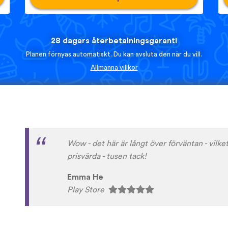
28 dagars återbetalningsgaranti
Planen förnyas automatiskt. Du kan avsluta den när du vill.
Allmänna villkor
Lätt att komma igång och kul att använda.
Victor Gamalan
Play Store