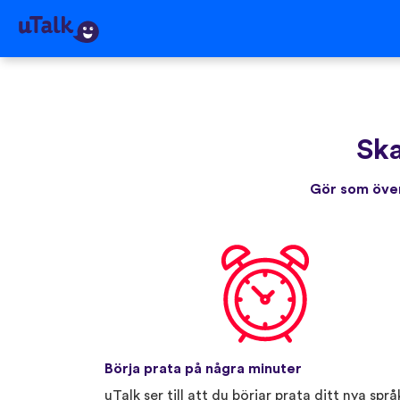
Ska
Gör som över
Börja prata på några minuter
uTalk ser till att du börjar prata ditt nya språ