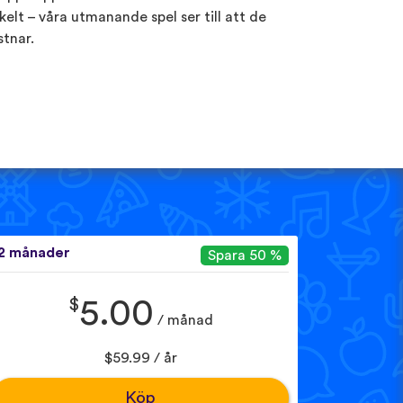
kelt – våra utmanande spel ser till att de
stnar.
2 månader
Spara 50 %
$
5.00
/ månad
$59.99 / år
Köp