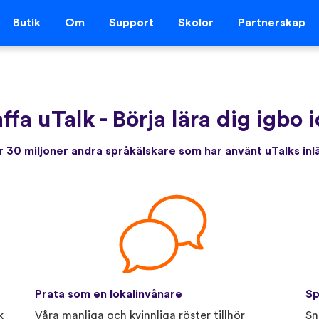
Butik
Om
Support
Skolor
Partnerskap
ffa uTalk
-
Börja lära dig igbo 
 30 miljoner andra språkälskare som har använt uTalks in
Prata som en lokalinvånare
Sp
k
Våra manliga och kvinnliga röster tillhör
Sn