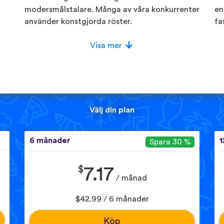
modersmålstalare. Många av våra konkurrenter
en
använder konstgjorda röster.
fa
Visa mer
Välj din plan
6 månader
1
Spara 30 %
$
7.17
/ månad
$42.99 / 6 månader
Köp