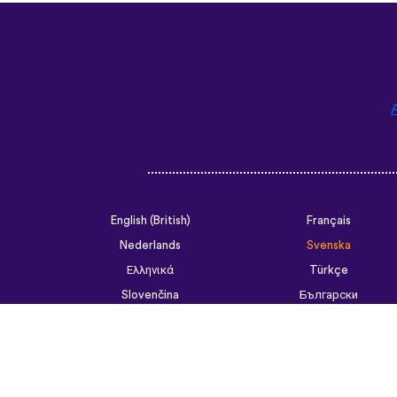
English (British)
Français
Nederlands
Svenska
Ελληνικά
Türkçe
Slovenčina
Български
ไทย
Tiếng Việt