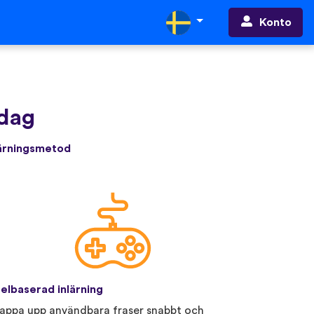
Konto
idag
lärningsmetod
elbaserad inlärning
appa upp användbara fraser snabbt och