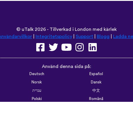
©
uTalk
2026 - Tillverkad i London med kärlek
Användarvillkor
|
Integritetspolicy
|
Support
|
Blogg
|
Ladda ne
Använd denna sida på:
Deutsch
Español
Norsk
Dansk
עברית
中文
Polski
Română
한국어
Português do Brasil
Монгол
Azərbaycan dili