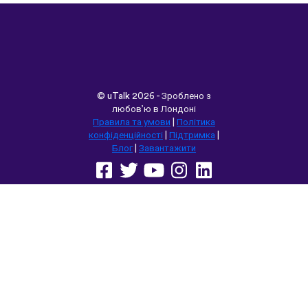
©
uTalk
2026 - Зроблено з
любов’ю в Лондоні
Правила та умови
|
Політика
конфіденційності
|
Підтримка
|
Блог
|
Завантажити
Переглянути цей сайт у:
English
Français
Deutsch
(British)
Español
Italiano
Русский
Nederlands
Svenska
Norsk
Dansk
Suomi
Magyar
Ελληνικά
Türkçe
עברית