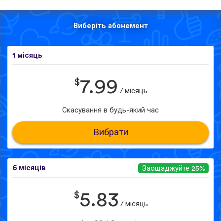
Виберіть абонемент
1 місяць
$
7.99
/ місяць
Скасування в будь-який час
Вибрати
6 місяців
Заощаджуйте 25%
$
5.83
/ місяць