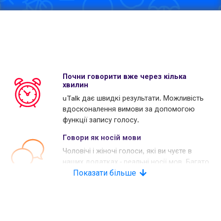
Почни говорити вже через кілька
хвилин
uTalk дає швидкі результати. Можливість
вдосконалення вимови за допомогою
функції запису голосу.
Говори як носій мови
Чоловічі і жіночі голоси, які ви чуєте в
наших додатках - реальні носії мов. Багато
наших конкурентів використовують
Показати більше
комп'ютерні голоси.