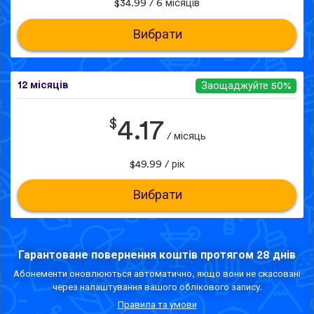
$34.99 / 6 місяців
Вибрати
12 місяців
Заощаджуйте 50%
$
4.17
/ місяць
$49.99 / рік
Вибрати
Гарантоване повернення коштів протягом 28 днів
Абонементи оновлюються автоматично, якщо вони не скасовані
через налаштування вашого облікового запису.
Правила та умови