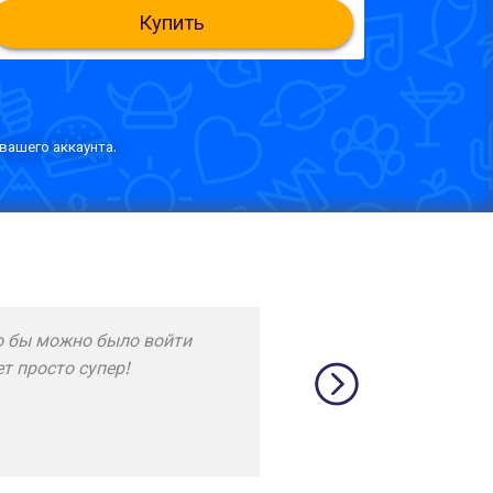
Купить
вашего аккаунта.
минаю их хорошо ! Пока все
икам