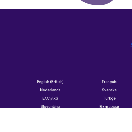
English (British)
Français
Nederlands
Svenska
Ελληνικά
Türkçe
Slovenčina
Български
ไทย
Tiếng Việt