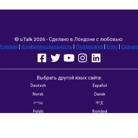
©
uTalk
2026 - Сделано в Лондоне с любовью
Условия
|
Конфиденциальность
|
Поддержка
|
Блог
|
Скачат
Выбрать другой язык сайта:
Deutsch
Español
Norsk
Dansk
עברית
中文
Polski
Română
한국어
Português do Brasil
Монгол
Azərbaycan dili