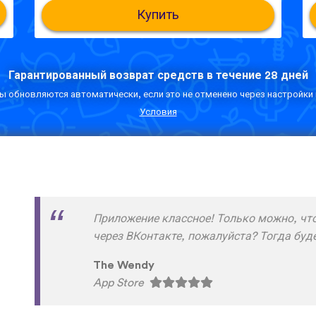
Купить
Гарантированный возврат средств в течение 28 дней
 обновляются автоматически, если это не отменено через настройки 
Условия
Скачал и прохожу уроки на ура!!! и запо
отлично нет жалоб :) спасибо разработч
Азик Имомов
App Store