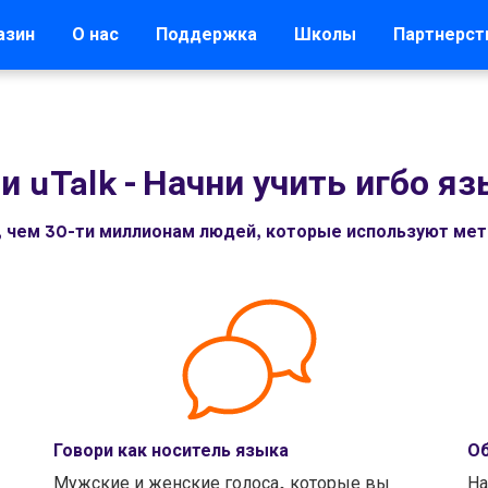
азин
О нас
Поддержка
Школы
Партнерст
и uTalk
-
Начни учить игбо яз
, чем 30-ти миллионам людей, которые используют мето
Говори как носитель языка
Об
Мужские и женские голоса, которые вы
На