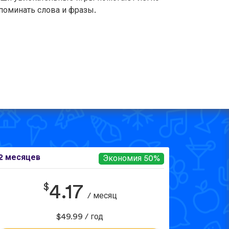
поминать слова и фразы.
2 месяцев
Экономия 50%
$
4.17
/ месяц
$49.99 / год