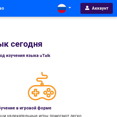
Аккаунт
во
ык сегодня
д изучения языка uTalk
учение в игровой форме
ши увлекательные игры помогают легко