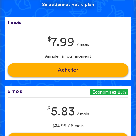
Sélectionnez votre plan
1 mois
$
7.99
/ mois
Annuler à tout moment
Acheter
6 mois
Économisez 25%
$
5.83
/ mois
$34.99 / 6 mois