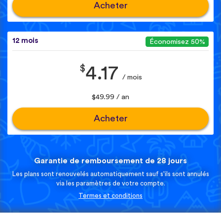
Acheter
12 mois
Économisez 50%
$
4.17
/ mois
$49.99 / an
Acheter
Garantie de remboursement de 28 jours
Les plans sont renouvelés automatiquement sauf s'ils sont annulés
via les paramètres de votre compte.
Termes et conditions