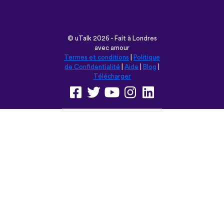
©
uTalk
2026 - Fait à Londres
avec amour
Termes et conditions
|
Politique
de Confidentialité
|
Aide
|
Blog
|
Télécharger
Parcourir ce site en:
English
Français
Deutsch
(British)
Español
Italiano
Русский
Nederlands
Svenska
Norsk
Dansk
Suomi
Magyar
Ελληνικά
Türkçe
עברית
中文
日本語
Čeština
Slovenčina
Български
Polski
Română
فارسی
Bahasa