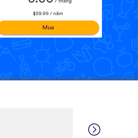
/ tháng
$59.99 / năm
Mua
is a relatively rare language
 many other incredibly rare
source, and I feel like each