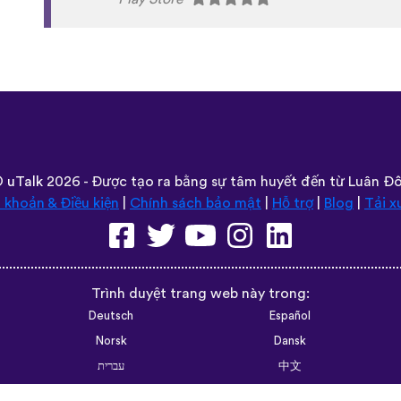
language has a lot of care given to it. I love
instead of a stupid AI voice or whatever. The
speaking practice - this is one of the only a
that with memory and has actually helped
random vocabulary words that I otherwise w
like “should I boil the water?” seemed kind 
actually been really helpful for learning sen
memorizing multiple vocabulary words in one 
and I’m grateful that you don’t have to pay to
some apps. However, I love this app so much t
that just for the extra features! Thanks
lexogenous
App Store