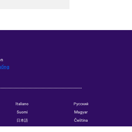
 that native speakers are used
 biggest thing, though is the
pps I’ve used that combines
 me remember some pretty
ould’ve forgotten. Phrases
of weird to remember but it’s
tence structure and
go. Overall I love this app,
 access all the courses like
hat I think I will be doing