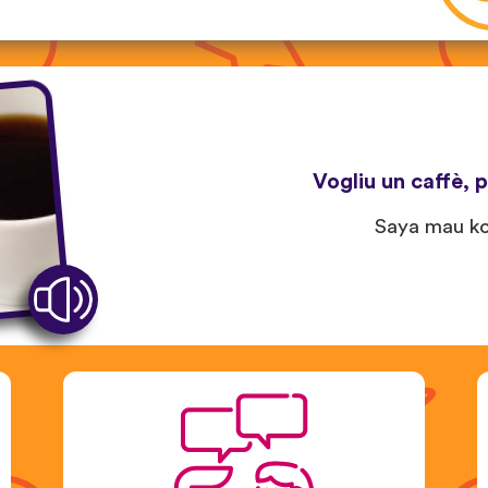
Vogliu un caffè, p
Saya mau ko