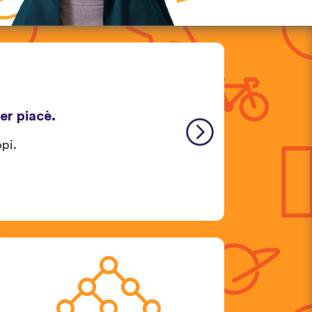
er piacè.
pi.