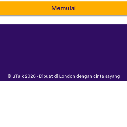
Memulai
©
uTalk
2026 - Dibuat di London dengan cinta sayang
Syarat & Ketentuan
|
Polis Pribadi
|
Dukungan
|
Blog
|
Unduh
Jelajahi situs ini dalam:
Deutsch
Español
Norsk
Dansk