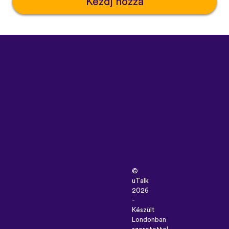
Kezdj hozzá
©
uTalk
2026
-
Készült
Londonban