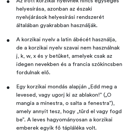
Az írott korzikai nyelvnek nincs egységes
helyesírása, azonban az északi
nyelvjárások helyesírási rendszerét
általában gyakrabban használják.
A korzikai nyelv a latin ábécét használja,
de a korzikai nyelv szavai nem használnak
j, k, w, x és y betűket, amelyek csak az
idegen nevekben és a francia szókincsben
fordulnak elő.
Egy korzikai mondás alapján „Edd meg a
levesed, vagy ugorj ki az ablakon!” („O
mangia a minestra, o salta a fenestra”),
amely annyit tesz, hogy „tűrd el vagy fogd
be”. A leves hagyományosan a korzikai
emberek egyik fő tápláléka volt.