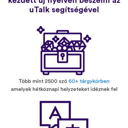
kezdett új nyelven beszélni az
uTalk segítségével
Több mint 2500 szó
60+ tárgykörben
amelyek hétköznapi helyzeteket idéznek fel