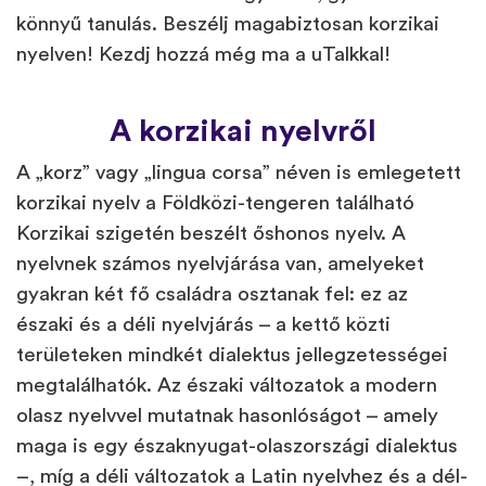
könnyű tanulás. Beszélj magabiztosan korzikai
nyelven! Kezdj hozzá még ma a uTalkkal!
A korzikai nyelvről
A „korz” vagy „lingua corsa” néven is emlegetett
korzikai nyelv a Földközi-tengeren található
Korzikai szigetén beszélt őshonos nyelv. A
nyelvnek számos nyelvjárása van, amelyeket
gyakran két fő családra osztanak fel: ez az
északi és a déli nyelvjárás – a kettő közti
területeken mindkét dialektus jellegzetességei
megtalálhatók. Az északi változatok a modern
olasz nyelvvel mutatnak hasonlóságot – amely
maga is egy északnyugat-olaszországi dialektus
–, míg a déli változatok a Latin nyelvhez és a dél-