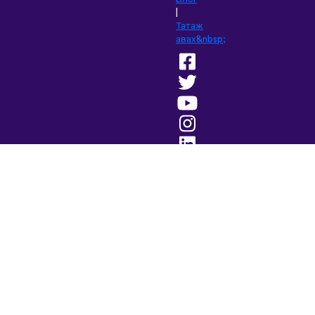
|
Татаж
авах&nbsp;
Энэ
сайтыг
өөр
хэлээр
үзнэ
үү:
English
(British)
Français
Deutsch