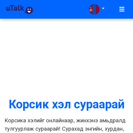
Корсик хэл сураарай
Корсика хэлийг онлайнаар, жинхэнэ амьдралд
тулгуурлаж сураарай! Сурахад энгийн, хурдан,