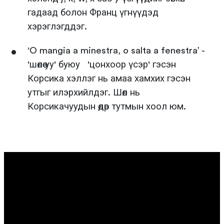
гадаад болон Франц үгнүүдэд
хэрэглэгддэг.
‘O mangia a minestra, o salta a fenestra’ -
'шөлөө уу' буюу 'цонхоор үсэр' гэсэн
Корсика хэллэг нь амаа хамхих гэсэн
утгыг илэрхийлдэг. Шөл нь
Корсикачуудын өдөр тутмын хоол юм.