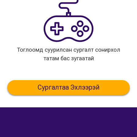
Тоглоомд суурилсан сургалт сонирхол
татам бас зугаатай
Сургалтаа Эхлээрэй