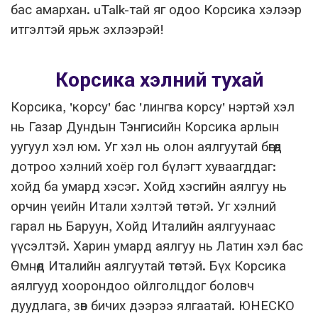
бас амархан. uTalk-тай яг одоо Корсика хэлээр
итгэлтэй ярьж эхлээрэй!
Корсика хэлний тухай
Корсика, 'корсу' бас 'лингва корсу' нэртэй хэл
нь Газар Дундын Тэнгисийн Корсика арлын
уугуул хэл юм. Уг хэл нь олон аялгуутай бөгөөд
дотроо хэлний хоёр гол бүлэгт хуваагддаг:
хойд ба умард хэсэг. Хойд хэсгийн аялгуу нь
орчин үеийн Итали хэлтэй төстэй. Уг хэлний
гарал нь Баруун, Хойд Италийн аялгуунаас
үүсэлтэй. Харин умард аялгуу нь Латин хэл бас
Өмнөд Италийн аялгуутай төстэй. Бүх Корсика
аялгууд хоорондоо ойлголцдог боловч
дуудлага, зөв бичих дээрээ ялгаатай. ЮНЕСКО