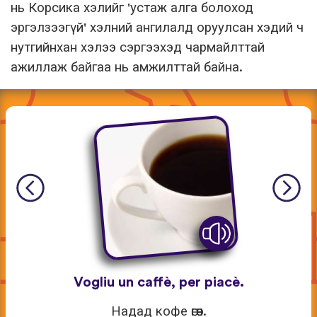
нь Корсика хэлийг 'устаж алга болоход
эргэлзээгүй' хэлний ангилалд оруулсан хэдий ч
нутгийнхан хэлээ сэргээхэд чармайлттай
ажиллаж байгаа нь амжилттай байна.
Vogliu un caffè, per piacè.
Надад кофе өгөөч.