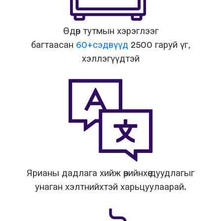
Өдөр тутмын хэрэглээг
багтаасан
60+сэдвүүд
2500 гаруй үг,
хэллэгүүдтэй
Ярианы дадлага хийж өөрийнхөө дуудлагыг
унаган хэлтнийхтэй харьцуулаарай.