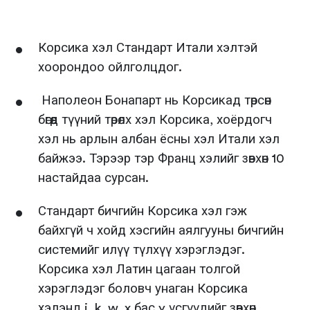
Корсика хэл Стандарт Итали хэлтэй
хоорондоо ойлголцдог.
Наполеон Бонапарт нь Корсикад төрсөн
бөгөөд түүний төрөлх хэл Корсика, хоёрдогч
хэл нь арлын албан ёсны хэл Итали хэл
байжээ. Тэрээр тэр Франц хэлийг зөвхөн 10
настайдаа сурсан.
Стандарт бичгийн Корсика хэл гэж
байхгүй ч хойд хэсгийн аялгууны бичгийн
системийг илүү түлхүү хэрэглэдэг.
Корсика хэл Латин цагаан толгой
хэрэглэдэг боловч унаган Корсика
хэлэнд j, k, w, x бас y үсгүүдийг зөвхөн