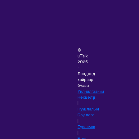
©
uTalk
2026
-
Лондонд
хайраар
бүтээв
Үйлчилгээний
Нөхцөлүүд
|
Нууцлалын
Бодлого
|
Тусламж
|
Блог