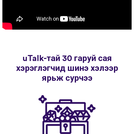
uTalk-тай 30 гаруй сая
хэрэглэгчид шинэ хэлээр
ярьж сурчээ