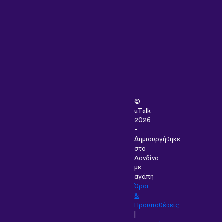
©
uTalk
2026
-
Δημιουργήθηκε
στο
Λονδίνο
με
αγάπη
Όροι
&
Προϋποθέσεις
|