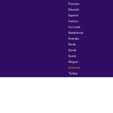
Français
Deutsch
Español
Italiano
Русский
Nederlands
Svenska
Norsk
Dansk
Suomi
Magyar
Ελληνικά
Türkçe
עברית
中
文
日
本
語
Čeština