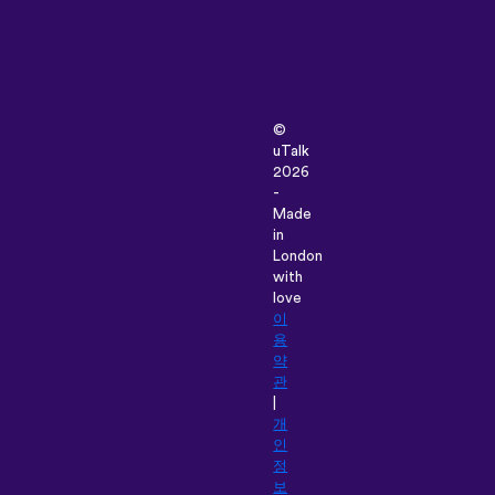
©
uTalk
2026
-
Made
in
London
with
love
이
용
약
관
|
개
인
정
보