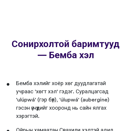
Сонирхолтой баримтууд
— Бемба хэл
Бемба хэлийг хоёр хөг дуудлагатай
учраас 'хөгт хэл' гэдэг. Суралцагсад
'ulúpwá' (гэр бүл), 'úlupwá' (aubergine)
гэсэн үгнүүдийг хооронд нь сайн ялгах
хэрэгтэй.
Ойрын хамаатан Свахили хэлтэй адил,