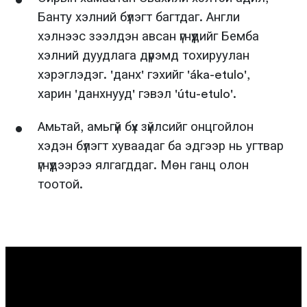
Банту хэлний бүлэгт багтдаг. Англи
хэлнээс зээлдэн авсан үгнүүдийг Бемба
хэлний дуудлага дүрэмд тохируулан
хэрэглэдэг. 'данх' гэхийг 'áka-etulo',
харин 'данхнууд' гэвэл 'útu-etulo'.
Амьтай, амьгүй бүх зүйлсийг онцгойлон
хэдэн бүлэгт хуваадаг ба эдгээр нь угтвар
үгнүүдээрээ ялгагддаг. Мөн ганц олон
тоотой.