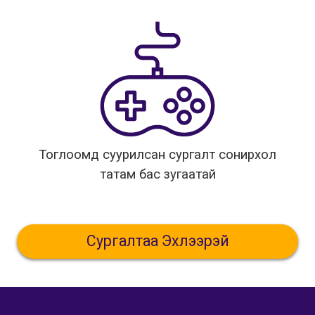
Тоглоомд суурилсан сургалт сонирхол
татам бас зугаатай
Сургалтаа Эхлээрэй