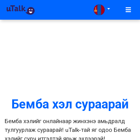
Бемба хэл сураарай
Бемба хэлийг онлайнаар жинхэнэ амьдралд
тулгуурлаж сураарай! uTalk-тай яг одоо Бемба
хэлийг сурч итгэлтэй ярьж эхлээрэй!