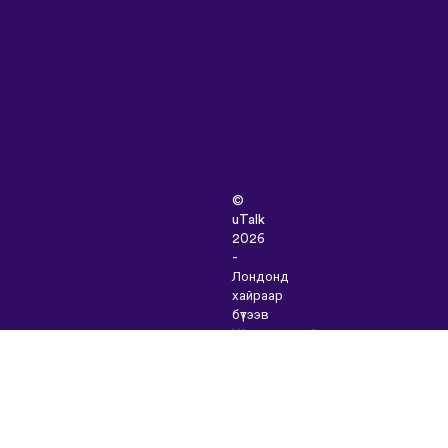
©
uTalk
2026
-
Лондонд
хайраар
бүтээв
Үйлчилгээний
Нөхцөлүүд
|
Нууцлалын
Бодлого
|
Тусламж