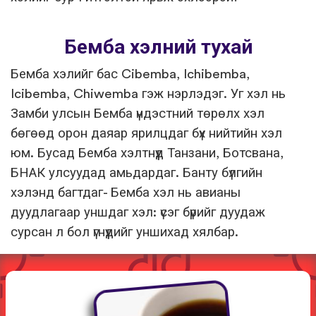
Бемба хэлний тухай
Бемба хэлийг бас Cibemba, Ichibemba,
Icibemba, Chiwemba гэж нэрлэдэг. Уг хэл нь
Замби улсын Бемба үндэстний төрөлх хэл
бөгөөд орон даяар ярилцдаг бүх нийтийн хэл
юм. Бусад Бемба хэлтнүүд Танзани, Ботсвана,
БНАК улсуудад амьдардаг. Банту бүлгийн
хэлэнд багтдаг- Бемба хэл нь авианы
дуудлагаар уншдаг хэл: үсэг бүрийг дуудаж
сурсан л бол үгнүүдийг уншихад хялбар.