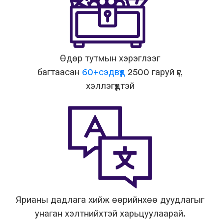
Өдөр тутмын хэрэглээг
багтаасан
60+сэдвүүд
2500 гаруй үг,
хэллэгүүдтэй
Ярианы дадлага хийж өөрийнхөө дуудлагыг
унаган хэлтнийхтэй харьцуулаарай.