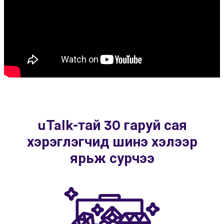
uTalk-тай 30 гаруй сая
хэрэглэгчид шинэ хэлээр
ярьж сурчээ