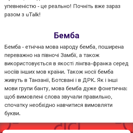
упевненістю - це реально! Почніть вже зараз
разом з uTalk!
Бемба
Бемба - етнічна мова народу бемба, поширена
переважно на півночі Замбії, а також
використовується в якості лінгва-франка серед
носіїв інших мов країни. Також носії бемба
живуть в Танзанії, Ботсвані і в ДРК. Як і інші
мови групи банту, мова бемба дуже фонетична:
щоб вимовлені слова звучали правильно,
спочатку необхідно навчитися вимовляти
букви.