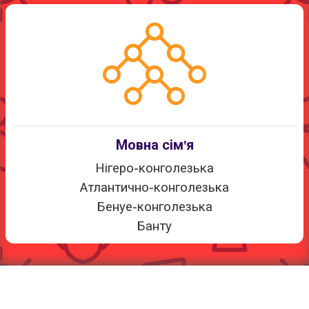
Мовна сім'я
Нігеро-конголезька
Атлантично-конголезька
Бенуе-конголезька
Банту