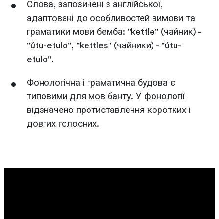
Слова, запозичені з англійської,
адаптовані до особливостей вимови та
граматики мови бемба: "kettle" (чайник) -
"útu-etulo", "kettles" (чайники) - "útu-
etulo".
Фонологічна і граматична будова є
типовими для мов банту. У фонології
відзначено протиставлення коротких і
довгих голосних.