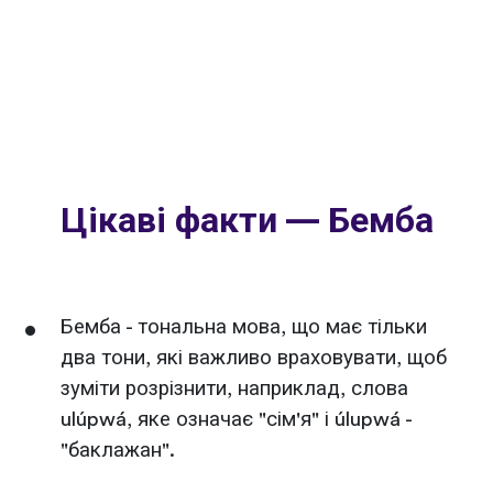
Цікаві факти — Бемба
Бемба - тональна мова, що має тільки
два тони, які важливо враховувати, щоб
зуміти розрізнити, наприклад, слова
ulúpwá, яке означає "сім'я" і úlupwá -
"баклажан".