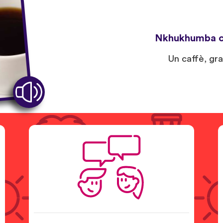
Nkhukhumba c
Un caffè, gra