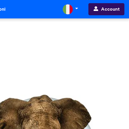
Account
oni