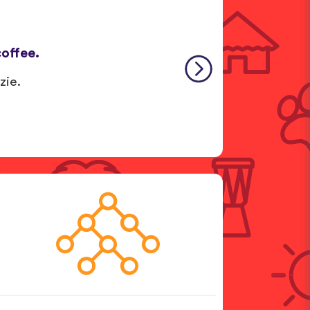
offee.
zie.