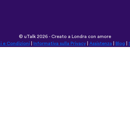
©
uTalk
2026 - Creato a Londra con amore
i e Condizioni
|
Informativa sulla Privacy
|
Assistenza
|
Blog
|
Naviga su questo sito in:
Deutsch
Español
Norsk
Dansk
עברית
中文
Polski
Română
한국어
Português do Brasil
Монгол
Azərbaycan dili