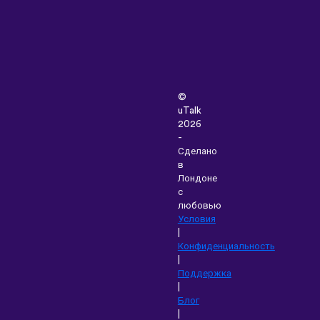
©
uTalk
2026
-
Сделано
в
Лондоне
с
любовью
Условия
|
Конфиденциальность
|
Поддержка
|
Блог
|