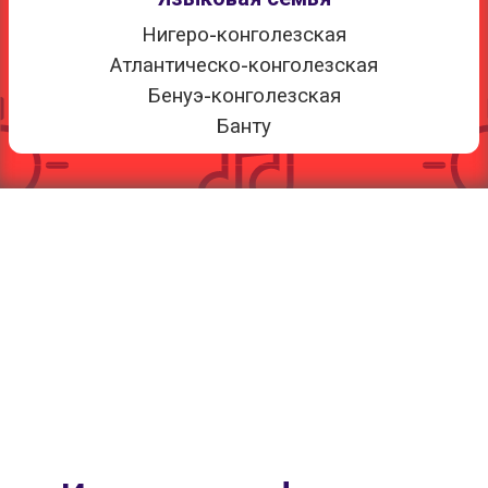
Нигеро-конголезская
Атлантическо-конголезская
Бенуэ-конголезская
Банту