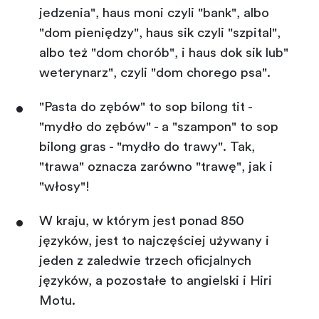
jedzenia", haus moni czyli "bank", albo
"dom pieniędzy", haus sik czyli "szpital",
albo też "dom chorób", i haus dok sik lub"
weterynarz", czyli "dom chorego psa".
"Pasta do zębów" to sop bilong tit -
"mydło do zębów" - a "szampon" to sop
bilong gras - "mydło do trawy". Tak,
"trawa" oznacza zarówno "trawę", jak i
"włosy"!
W kraju, w którym jest ponad 850
języków, jest to najczęściej używany i
jeden z zaledwie trzech oficjalnych
języków, a pozostałe to angielski i Hiri
Motu.