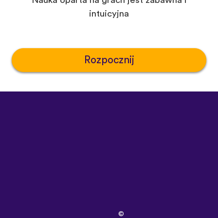
Nauka oparta na grach jest zabawna i
intuicyjna
Rozpocznij
©