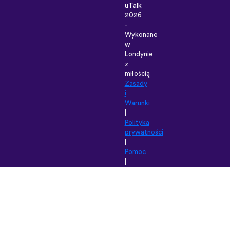
uTalk
2026
-
Wykonane
w
Londynie
z
miłością
Zasady
i
Warunki
|
Polityka
prywatności
|
Pomoc
|
Blog
|
Pobierz