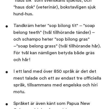
"haus sik" som svenskans sjukhus, och
"haus dok" (veterinär), bokstavligen sjuk
hund-hus.
Tandkräm heter "sop bilong tit" – "soap
belong teeth" (tvål tillhörande tänder) –
och schampo heter "sop bilong gras"
–"soap belong grass" (tvål tillhörande hår).
För tvål kan nämligen betyda både gräs
och hår!
I ett land med över 850 språk är det det
mest talade och ett av endast tre officiella
språk, tillsammans med engelska och hiri
motu.
Språket är även känt som Papua New