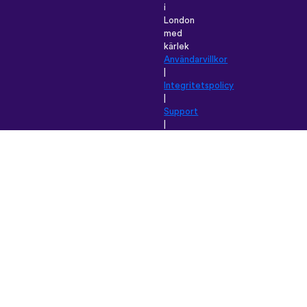
i
London
med
kärlek
Användarvillkor
|
Integritetspolicy
|
Support
|
Blogg
|
Ladda
ner