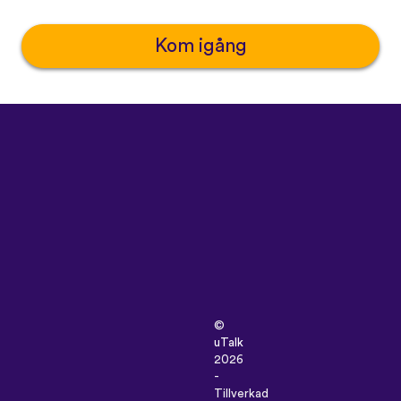
Kom igång
©
uTalk
2026
-
Tillverkad