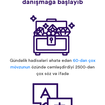
danışmağa başlayıb
Gündəlik hadisələri əhatə edən
60-dan çox
mövzunun
özündə cəmləşdirdiyi 2500-dən
çox söz və ifadə