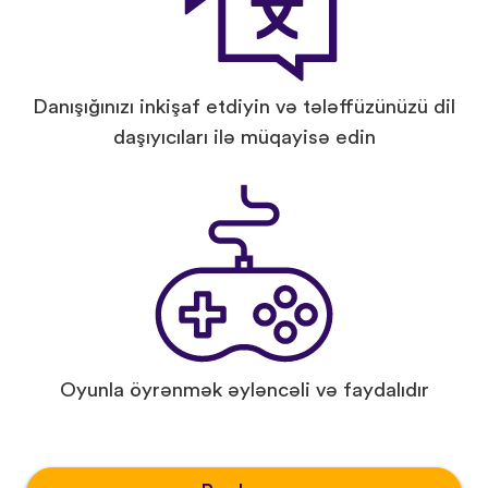
Danışığınızı inkişaf etdiyin və tələffüzünüzü dil
daşıyıcıları ilə müqayisə edin
Oyunla öyrənmək əyləncəli və faydalıdır