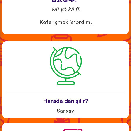
wū yō kā fī.
Kofe içmək istərdim.
Harada danışılır?
Şanxay