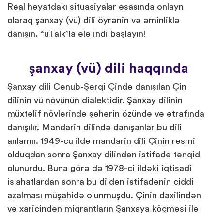
Real həyatdakı situasiyalar əsasında onlayn
olaraq şanxay (vü) dili öyrənin və əminliklə
danışın. “uTalk”la elə indi başlayın!
şanxay (vü) dili haqqında
Şanxay dili Cənub-Şərqi Çində danışılan Çin
dilinin vü növünün dialektidir. Şanxay dilinin
müxtəlif növlərində şəhərin özündə və ətrafında
danışılır. Mandarin dilində danışanlar bu dili
anlamır. 1949-cu ildə mandarin dili Çinin rəsmi
olduqdan sonra Şanxay dilindən istifadə tənqid
olunurdu. Buna görə də 1978-ci ildəki iqtisadi
islahatlardan sonra bu dildən istifadənin ciddi
azalması müşahidə olunmuşdu. Çinin daxilindən
və xaricindən miqrantların Şanxaya köçməsi ilə