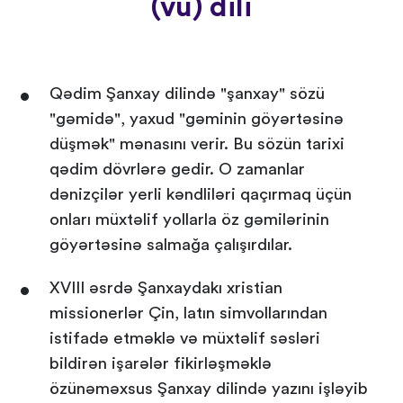
(vü) dili
Qədim Şanxay dilində "şanxay" sözü
"gəmidə", yaxud "gəminin göyərtəsinə
düşmək" mənasını verir. Bu sözün tarixi
qədim dövrlərə gedir. O zamanlar
dənizçilər yerli kəndliləri qaçırmaq üçün
onları müxtəlif yollarla öz gəmilərinin
göyərtəsinə salmağa çalışırdılar.
XVIII əsrdə Şanxaydakı xristian
missionerlər Çin, latın simvollarından
istifadə etməklə və müxtəlif səsləri
bildirən işarələr fikirləşməklə
özünəməxsus Şanxay dilində yazını işləyib