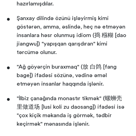
hazırlamışdılar.
Şanxay dilində özünü işləyirmiş kimi
göstərən, amma, əslində, heç nə etməyən
insanlara həsr olunmuş idiom (捣 糨糊 [dao
jiangwu]) "yapışqan qarışdıran" kimi
tərcümə olunur.
"Ağ göyərçin buraxmaq" (放 白鸽 [fang
bage]) ifadəsi sözünə, vədinə əməl
etməyən insanlar haqqında işlənir.
"İlbiz çanağında monastır tikmək" (螺蛳壳
里做道场 [lusi koli zu daosang]) ifadəsi isə
"çox kiçik məkanda iş görmək, tədbir
keçirmək" mənasında işlənir.