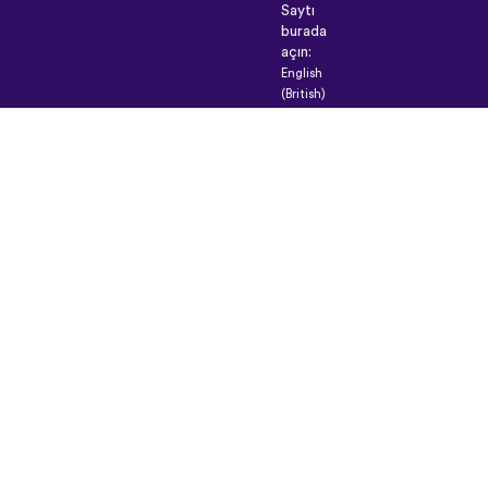
Saytı
burada
açın:
English
(British)
Français
Deutsch
Español
Italiano
Русский
Nederlands
Svenska
Norsk
Dansk
Suomi
Magyar
Ελληνικά
Türkçe
עברית
中