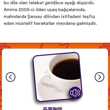
bu dilə olan tələbat getdikcə aşağı düşürdü.
Amma 2005-ci ildən uşaq bağçalarında,
mahnılarda Şanxay dilindən istifadəni təşfiq
edən müxtəlif hərəkatlar meydana gəlmişdir.
吾要咖啡。