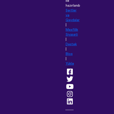
ilə
hazırlanıb
Şərtlər
və
Qaydalar
|
Məxfilik
Siyasəti
|
Dəstək
|
Bloq
|
Yüklə