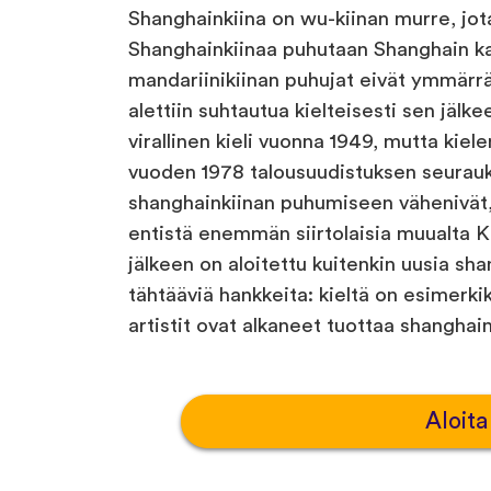
Shanghainkiina on wu-kiinan murre, jot
Shanghainkiinaa puhutaan Shanghain ka
mandariinikiinan puhujat eivät ymmärrä
alettiin suhtautua kielteisesti sen jälke
virallinen kieli vuonna 1949, mutta kiel
vuoden 1978 talousuudistuksen seurauks
shanghainkiinan puhumiseen vähenivät,
entistä enemmän siirtolaisia muualta K
jälkeen on aloitettu kuitenkin uusia sh
tähtääviä hankkeita: kieltä on esimerkik
artistit ovat alkaneet tuottaa shanghain
Aloita