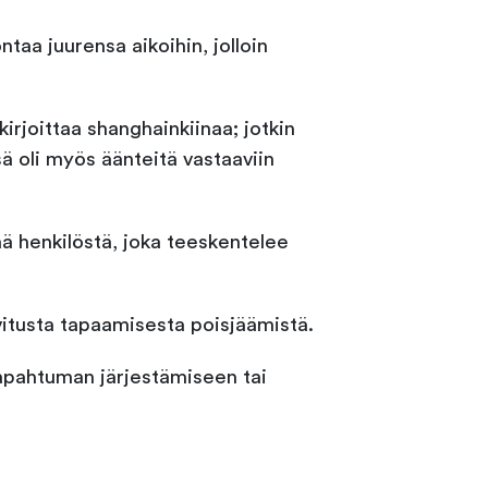
taa juurensa aikoihin, jolloin
irjoittaa shanghainkiinaa; jotkin
ssä oli myös äänteitä vastaaviin
ä henkilöstä, joka teeskentelee
vitusta tapaamisesta poisjäämistä.
pahtuman järjestämiseen tai