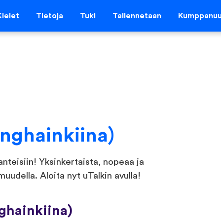
Kielet
Tietoja
Tuki
Tallennetaan
Kumppanu
nghainkiina)
nteisiin! Yksinkertaista, nopeaa ja
udella. Aloita nyt uTalkin avulla!
ghainkiina)