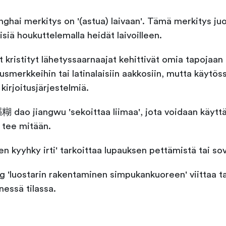
hai merkitys on '(astua) laivaan'. Tämä merkitys juon
isiä houkuttelemalla heidät laivoilleen.
kristityt lähetyssaarnaajat kehittivät omia tapojaan k
itusmerkkeihin tai latinalaisiin aakkosiin, mutta käytö
kirjoitusjärjestelmiä.
dao jiangwu 'sekoittaa liimaa', jota voidaan käyttä
a tee mitään.
kyyhky irti' tarkoittaa lupauksen pettämistä tai so
uostarin rakentaminen simpukankuoreen' viittaa ta
nessä tilassa.