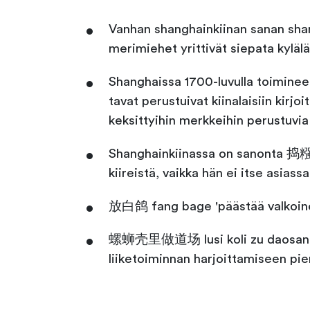
Vanhan shanghainkiinan sanan shang
merimiehet yrittivät siepata kylälä
Shanghaissa 1700-luvulla toimineet 
tavat perustuivat kiinalaisiin kirjo
keksittyihin merkkeihin perustuvia 
Shanghainkiinassa on sanonta 捣糨糊 
kiireistä, vaikka hän ei itse asiass
放白鸽 fang bage 'päästää valkoinen 
螺蛳壳里做道场 lusi koli zu daosang 'l
liiketoiminnan harjoittamiseen pie