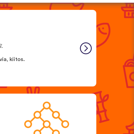
。
ī.
ia, kiitos.