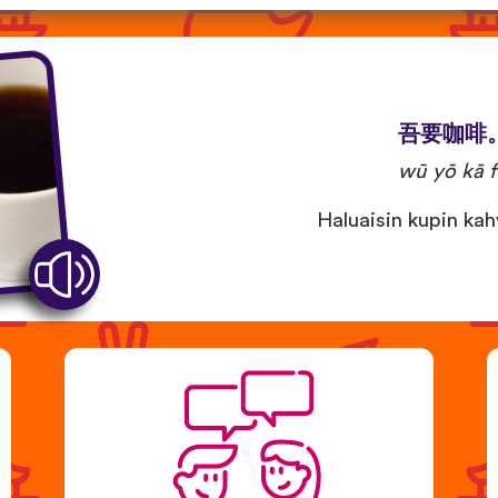
吾要咖啡
wū yō kā f
Haluaisin kupin kahv