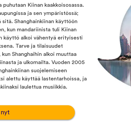
a puhutaan Kiinan kaakkoisosassa.
upungissa ja sen ympäristössä;
 sitä. Shanghainkiinan käyttöön
en, kun mandariinista tuli Kiinan
en käyttö alkoi vähentyä erityisesti
ena. Tarve ja tilaisuudet
 kun Shanghaihin alkoi muuttaa
iinasta ja ulkomailta. Vuoden 2005
anghainkiinan suojelemiseen
si alettu käyttää lastentarhoissa, ja
kiinaksi laulettua musiikkia.
 nyt