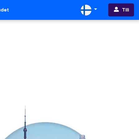
Tili
udet