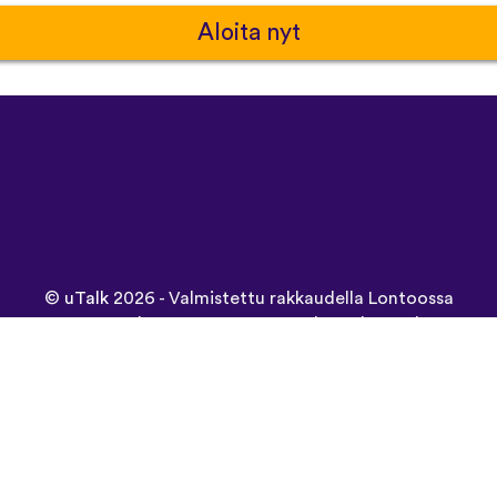
Aloita nyt
©
uTalk
2026 - Valmistettu rakkaudella Lontoossa
Käyttöehdot
|
Tietosuojakäytäntö
|
Tuki
|
Blogi
|
Lataa
Selaa tätä sivustoa kielellä:
Deutsch
Español
Norsk
Dansk