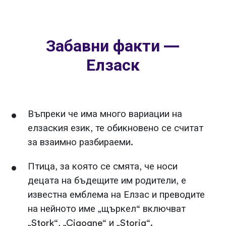
Забавни факти —
Елзаск
Въпреки че има много вариации на
елзаския език, те обикновено се считат
за взаимно разбираеми.
Птица, за която се смята, че носи
децата на бъдещите им родители, е
известна емблема на Елзас и преводите
на нейното име „щъркел“ включват
„Stork“, „Cigogne“ и „Storig“.