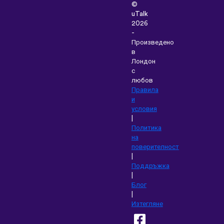
©
uTalk
2026
-
Произведено
в
Лондон
с
любов
Правила
и
условия
|
Политика
на
поверителност
|
Поддръжка
|
Блог
|
Изтегляне