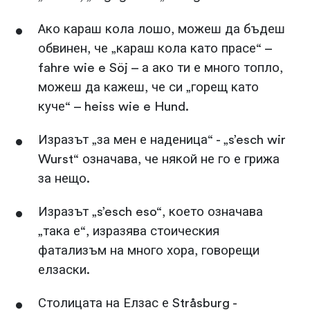
Ако караш кола лошо, можеш да бъдеш
обвинен, че „караш кола като прасе“ –
fahre wie e Söj – а ако ти е много топло,
можеш да кажеш, че си „горещ като
куче“ – heiss wie e Hund.
Изразът „за мен е наденица“ - „s’esch wir
Wurst“ означава, че някой не го е грижа
за нещо.
Изразът „s’esch eso“, което означава
„така е“, изразява стоическия
фатализъм на много хора, говорещи
елзаски.
Столицата на Елзас е Stråsburg -