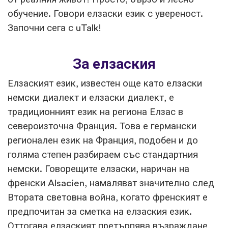
обучение. Говори елзаски език с увереност.
Започни сега с uTalk!
За елзаския
Елзаският език, известен още като елзаски
немски диалект и елзаски диалект, е
традиционният език на региона Елзас в
североизточна Франция. Това е германски
регионален език на Франция, подобен и до
голяма степен разбираем със стандартния
немски. Говорещите елзаски, наричан на
френски Alsacien, намаляват значително след
Втората световна война, когато френският е
предпочитан за сметка на елзаския език.
Оттогава елзаският претърпява възраждане,