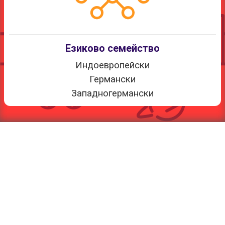
Езиково семейство
Индоевропейски
Германски
Западногермански