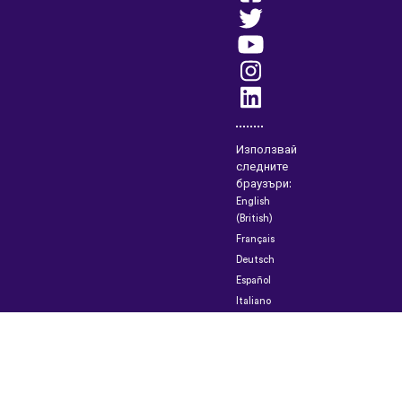
Използвай
следните
браузъри:
English
(British)
Français
Deutsch
Español
Italiano
Русский
Nederlands
Svenska
Norsk