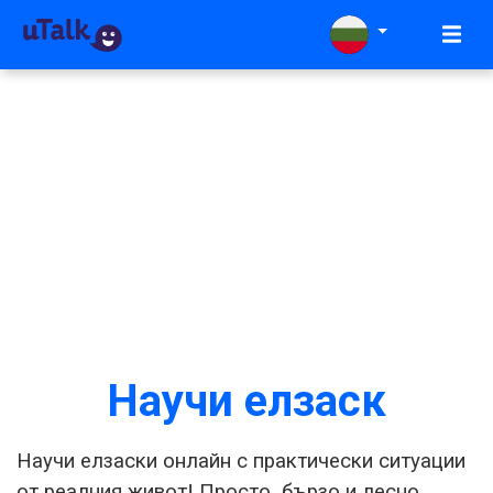
Научи елзаск
Научи елзаски онлайн с практически ситуации
от реалния живот! Просто, бързо и лесно