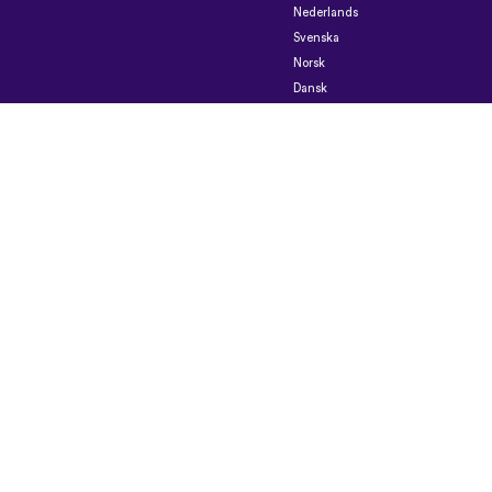
Nederlands
Svenska
Norsk
Dansk
Suomi
Magyar
Ελληνικά
Türkçe
עברית
中
文
日
本
語
Čeština
Slovenčina
Български
Polski
Română
فارسی