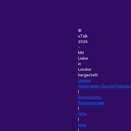
©
uTalk
2026
-
Mit
Liebe
in
London
hergestellt
Unsere
Allgemeinen Geschäftsbedin
|
Datenschutz-
Bestimmungen
|
Hilfe
|
Blog
|