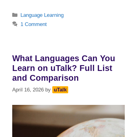
Categories
Language Learning
1 Comment
What Languages Can You
Learn on uTalk? Full List
and Comparison
April 16, 2026
by
uTalk