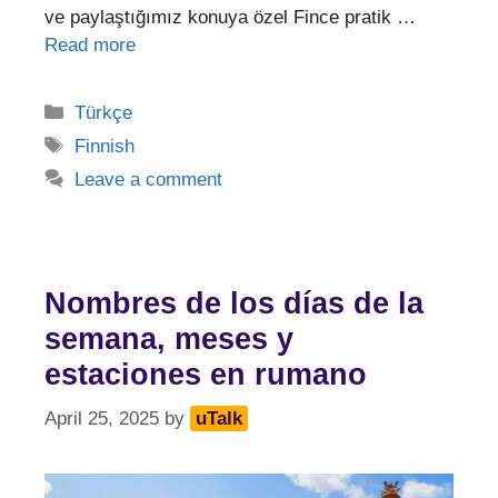
ve paylaştığımız konuya özel Fince pratik …
Read more
Categories
Türkçe
Tags
Finnish
Leave a comment
Nombres de los días de la
semana, meses y
estaciones en rumano
April 25, 2025
by
uTalk