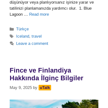
düşünüyor veya planlıyorsanız işinize yarar ve
tatilinizi planlamanızda yardımcı olur. 1. Blue
Lagoon …
Read more
Categories
Türkçe
Tags
Iceland
,
travel
Leave a comment
Fince ve Finlandiya
Hakkında İlginç Bilgiler
May 9, 2025
by
uTalk