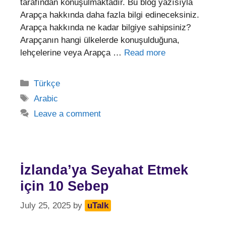
tarafından konuşulmaktadır. Bu blog yazısıyla
Arapça hakkında daha fazla bilgi edineceksiniz.
Arapça hakkında ne kadar bilgiye sahipsiniz?
Arapçanın hangi ülkelerde konuşulduğuna,
lehçelerine veya Arapça …
Read more
Categories
Türkçe
Tags
Arabic
Leave a comment
İzlanda’ya Seyahat Etmek
için 10 Sebep
July 25, 2025
by
uTalk