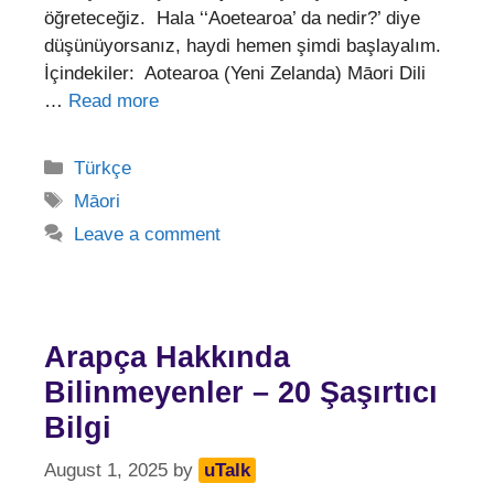
öğreteceğiz. Hala ‘‘Aoetearoa’ da nedir?’ diye
düşünüyorsanız, haydi hemen şimdi başlayalım.
İçindekiler: Aotearoa (Yeni Zelanda) Māori Dili
…
Read more
Categories
Türkçe
Tags
Māori
Leave a comment
Arapça Hakkında
Bilinmeyenler – 20 Şaşırtıcı
Bilgi
August 1, 2025
by
uTalk