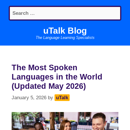
Skip
Search
to
for:
content
uTalk Blog
The Language Learning Specialists
The Most Spoken
Languages in the World
(Updated May 2026)
January 5, 2026
by
uTalk