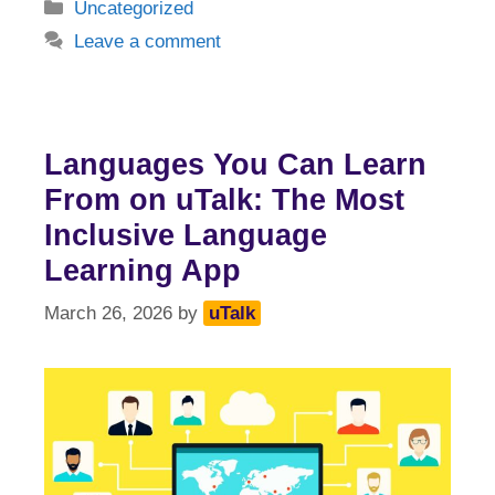
Categories
Uncategorized
Leave a comment
Languages You Can Learn
From on uTalk: The Most
Inclusive Language
Learning App
March 26, 2026
by
uTalk